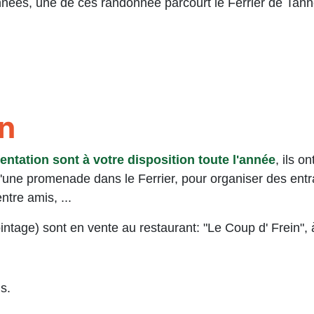
nées, une de ces randonnée parcourt le Ferrier de Tann
on
entation sont à votre disposition toute l'anné
e
, ils o
ne promenade dans le Ferrier, pour organiser des entraî
tre amis, ...
ntage) sont en vente au restaurant: "Le Coup d' Frein", à
s.