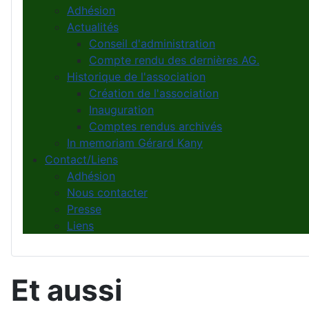
Adhésion
Actualités
Conseil d'administration
Compte rendu des dernières AG.
Historique de l'association
Création de l'association
Inauguration
Comptes rendus archivés
In memoriam Gérard Kany
Contact/Liens
Adhésion
Nous contacter
Presse
Liens
Et aussi