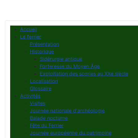
Accueil
Le ferrier
Présentation
Historique
Sidérurgie antique
Forteresse du Moyen Âge
Exploitation des scories au XXe siècle
Localisation
Glossaire
Activités
Visites
Journée nationale d'archéologie
Balade nocturne
Fête du Ferrier
Journée européenne du patrimoine