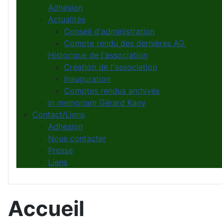
Adhésion
Actualités
Conseil d'administration
Compte rendu des dernières AG.
Historique de l'association
Création de l'association
Inauguration
Comptes rendus archivés
In memoriam Gérard Kany
Contact/Liens
Adhésion
Nous contacter
Presse
Liens
Accueil