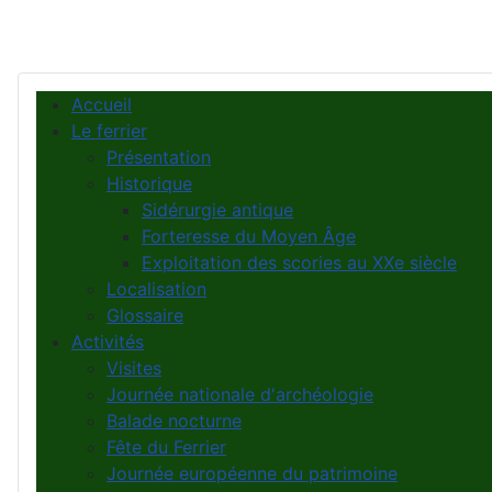
Accueil
Le ferrier
Présentation
Historique
Sidérurgie antique
Forteresse du Moyen Âge
Exploitation des scories au XXe siècle
Localisation
Glossaire
Activités
Visites
Journée nationale d'archéologie
Balade nocturne
Fête du Ferrier
Journée européenne du patrimoine