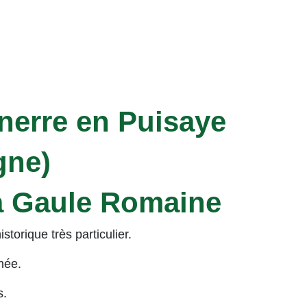
nnerre en Puisaye
gne)
la Gaule Romaine
torique très particulier.
nnée.
s.