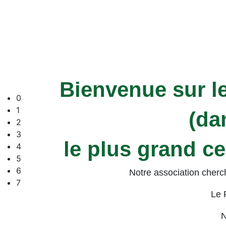
Bienvenue sur le
0
1
(da
2
3
le plus grand c
4
5
6
Notre association cherch
7
Le F
N