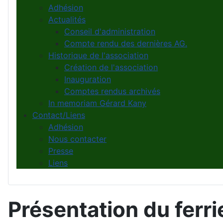
Adhésion
Actualités
Conseil d'administration
Compte rendu des dernières AG.
Historique de l'association
Création de l'association
Inauguration
Comptes rendus archivés
In memoriam Gérard Kany
Contact/Liens
Adhésion
Nous contacter
Presse
Liens
Présentation du ferri