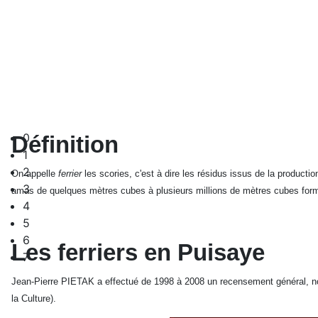
0
Définition
1
2
On appelle
ferrier
les scories, c'est à dire les résidus issus de la product
3
amas de quelques mètres cubes à plusieurs millions de mètres cubes forman
4
5
6
Les ferriers en Puisaye
7
Jean-Pierre PIETAK a effectué de 1998 à 2008 un recensement général, non 
la Culture).