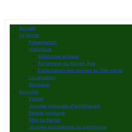
Accueil
Le ferrier
Présentation
Historique
Sidérurgie antique
Forteresse du Moyen Âge
Exploitation des scories au XXe siècle
Localisation
Glossaire
Activités
Visites
Journée nationale d'archéologie
Balade nocturne
Fête du Ferrier
Journée européenne du patrimoine