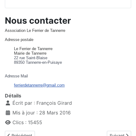
Nous contacter
Association Le Ferrier de Tannerre
Adresse postale
Le Ferrier de Tannerre
Mairie de Tannerre
22 rue Saint-Blaise
89350 Tannerre-en-Puisaye
Adresse Mail
ferrierdetannerre@gmail.com
Détails
Écrit par :
François Girard
Mis à jour : 28 Mars 2016
Clics : 15455
Article précédent : Adhésion
Article suivan
Précédent
Suivant