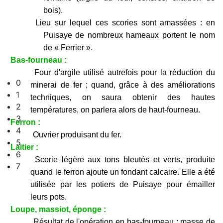
bois).
Lieu sur lequel ces scories sont amassées : en
Puisaye de nombreux hameaux portent le nom
de « Ferrier ».
Bas-fourneau :
Four d'argile utilisé autrefois pour la réduction du
0
minerai de fer ; quand, grâce à des améliorations
1
techniques, on saura obtenir des hautes
2
températures, on parlera alors de haut-fourneau.
3
Ferron :
4
Ouvrier produisant du fer.
5
Laitier :
6
Scorie légère aux tons bleutés et verts, produite
7
quand le ferron ajoute un fondant calcaire. Elle a été
utilisée par les potiers de Puisaye pour émailler
leurs pots.
Loupe, massiot, éponge :
Résultat de l'opération en bas-fourneau : masse de