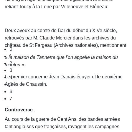
reliant Toucy à la Loire par Villeneuve et Bléneau.
Deux aveux au comte de Bar du début du XIVe siècle,
retrouvés par M. Claude Mercier dans les archives du
château de St Fargeau (Archives nationales), mentionnent
0
1
« la maison de Tannerre que l'on appelle la maison du
2
mouton ».
3
Le premier concerne Jean Danais écuyer et le deuxième
4
5
Agnès de Chaussin.
6
7
Controverse :
Au cours de la guerre de Cent Ans, des bandes armées
tant anglaises que françaises, ravagent les campagnes,