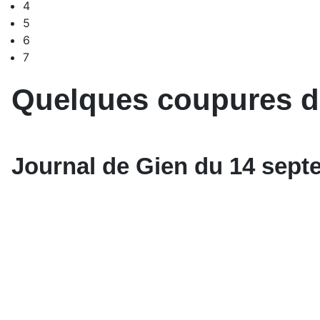
4
5
6
7
Quelques coupures de
Journal de Gien du 14 sept