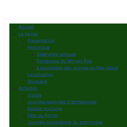
Accueil
Le ferrier
Présentation
Historique
Sidérurgie antique
Forteresse du Moyen Âge
Exploitation des scories au XXe siècle
Localisation
Glossaire
Activités
Visites
Journée nationale d'archéologie
Balade nocturne
Fête du Ferrier
Journée européenne du patrimoine