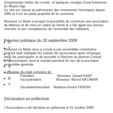
d’importantes buttes de scories, et quelques vestiges d’une forteresse
du Moyen Âge.
Ce site est classé au patrimoines des monuments historiques depuis
1982 et il est en partie propriété de la commune.
Monsieur Le Maire a évoqué la possibilité de constituer une association
de défense et de mise en valeur du ferrier et a fait appel aux bonnes
volontés et aux compétences de l’ensemble des habitants.
Réunion publique du 20 septembre 2008
0
1
Monsieur Le Maire nous a convié à une assemblée constitutive.
Son but était d'adopter les statuts de l'association après échanges
2
entre les participants et de procéder à l'élection du premier Conseil
3
d'Administration, dont le mandat prendrait fin lors de la prochaine
assemblée générale.
4
5
Le bureau élu était composé de :
Président : Monsieur. Gérard KANY
6
Vice-président : Monsieur. Michel NACHBAR
7
Secrétaire/trésorière :Madame Annick FRADIN
Déclaration en préfecture
L’Association a été déclarée en préfecture le 01 octobre 2008.