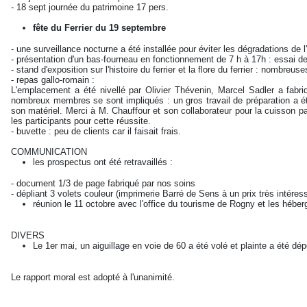
- 18 sept journée du patrimoine 17 pers.
fête du Ferrier du 19 septembre
- une surveillance nocturne a été installée pour éviter les dégradations de l
- présentation d'un bas-fourneau en fonctionnement de 7 h à 17h : essai de 
- stand d'exposition sur l'histoire du ferrier et la flore du ferrier : nombre
- repas gallo-romain :
L'emplacement a été nivellé par Olivier Thévenin, Marcel Sadler a fab
nombreux membres se sont impliqués : un gros travail de préparation a été
son matériel. Merci à M. Chauffour et son collaborateur pour la cuisson pa
les participants pour cette réussite.
- buvette : peu de clients car il faisait frais.
COMMUNICATION
les prospectus ont été retravaillés :
- document 1/3 de page fabriqué par nos soins
- dépliant 3 volets couleur (imprimerie Barré de Sens à un prix très intéres
réunion le 11 octobre avec l'office du tourisme de Rogny et les héb
DIVERS
Le 1er mai, un aiguillage en voie de 60 a été volé et plainte a été dé
Le rapport moral est adopté à l'unanimité.