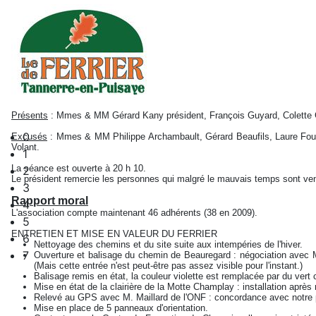
Présents
: Mmes & MM Gérard Kany président, François Guyard, Colette Go
0
Excusés
: Mmes & MM Philippe Archambault, Gérard Beaufils, Laure Fouc
Volant.
1
La séance est ouverte à 20 h 10.
2
Le président remercie les personnes qui malgré le mauvais temps sont ve
3
Rapport moral
4
L'association compte maintenant 46 adhérents (38 en 2009).
5
ENTRETIEN ET MISE EN VALEUR DU FERRIER
6
Nettoyage des chemins et du site suite aux intempéries de l'hiver.
7
Ouverture et balisage du chemin de Beauregard : négociation avec M.
(Mais cette entrée n'est peut-être pas assez visible pour l'instant.)
Balisage remis en état, la couleur violette est remplacée par du vert cl
Mise en état de la clairière de la Motte Champlay : installation après
Relevé au GPS avec M. Maillard de l'ONF : concordance avec notre
Mise en place de 5 panneaux d'orientation.