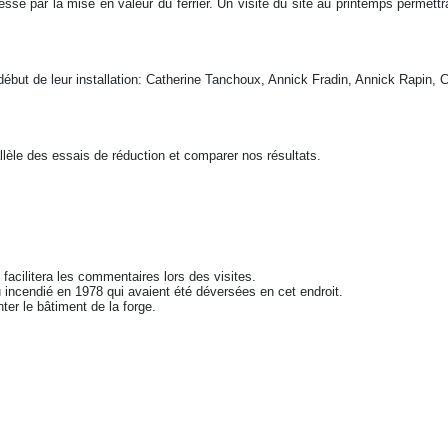
é par la mise en valeur du ferrier. Un visite du site au printemps permettra d
début de leur installation: Catherine Tanchoux, Annick Fradin, Annick Rapin,
lèle des essais de réduction et comparer nos résultats.
 facilitera les commentaires lors des visites.
u incendié en 1978 qui avaient été déversées en cet endroit.
ter le bâtiment de la forge.