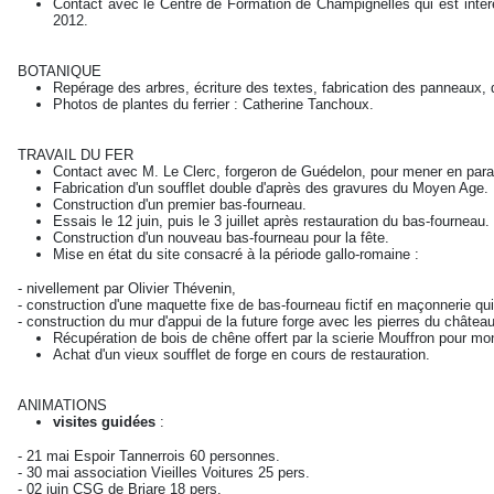
Contact avec le Centre de Formation de Champignelles qui est intéress
2012.
BOTANIQUE
Repérage des arbres, écriture des textes, fabrication des panneaux, 
Photos de plantes du ferrier : Catherine Tanchoux.
TRAVAIL DU FER
Contact avec M. Le Clerc, forgeron de Guédelon, pour mener en paral
Fabrication d'un soufflet double d'après des gravures du Moyen Age.
Construction d'un premier bas-fourneau.
Essais le 12 juin, puis le 3 juillet après restauration du bas-fourneau.
Construction d'un nouveau bas-fourneau pour la fête.
Mise en état du site consacré à la période gallo-romaine :
- nivellement par Olivier Thévenin,
- construction d'une maquette fixe de bas-fourneau fictif en maçonnerie qui
- construction du mur d'appui de la future forge avec les pierres du châtea
Récupération de bois de chêne offert par la scierie Mouffron pour mon
Achat d'un vieux soufflet de forge en cours de restauration.
ANIMATIONS
visites guidées
:
- 21 mai Espoir Tannerrois 60 personnes.
- 30 mai association Vieilles Voitures 25 pers.
- 02 juin CSG de Briare 18 pers.