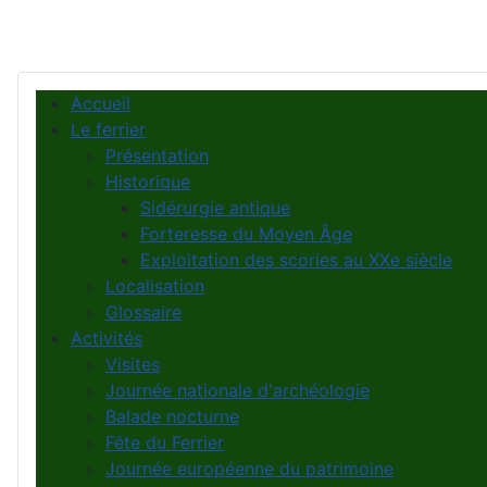
Accueil
Le ferrier
Présentation
Historique
Sidérurgie antique
Forteresse du Moyen Âge
Exploitation des scories au XXe siècle
Localisation
Glossaire
Activités
Visites
Journée nationale d'archéologie
Balade nocturne
Fête du Ferrier
Journée européenne du patrimoine