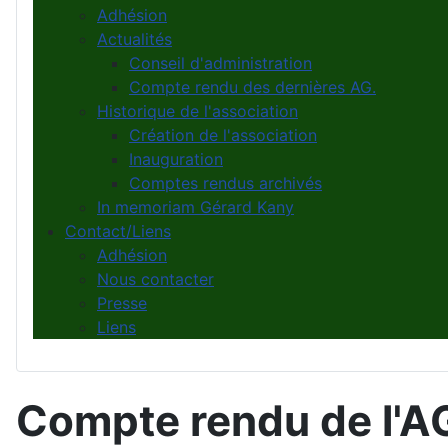
Adhésion
Actualités
Conseil d'administration
Compte rendu des dernières AG.
Historique de l'association
Création de l'association
Inauguration
Comptes rendus archivés
In memoriam Gérard Kany
Contact/Liens
Adhésion
Nous contacter
Presse
Liens
Compte rendu de l'A