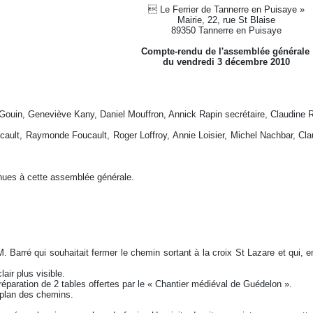
 Le Ferrier de Tannerre en Puisaye »
Mairie, 22, rue St Blaise
89350 Tannerre en Puisaye
Compte-rendu de l'assemblée générale
du vendredi 3 décembre 2010
uin, Geneviève Kany, Daniel Mouffron, Annick Rapin secrétaire, Claudine Ra
ault, Raymonde Foucault, Roger Loffroy, Annie Loisier, Michel Nachbar, Cl
nues à cette assemblée générale.
 Barré qui souhaitait fermer le chemin sortant à la croix St Lazare et qui, 
air plus visible.
 réparation de 2 tables offertes par le « Chantier médiéval de Guédelon ».
 plan des chemins.