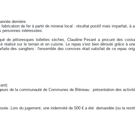
'année dernière.
fabrication de fer à partir de minerai local : résultat positif mais imparfait,
uses personnes intéressées.
riqué de pittoresques toilettes sèches, Claudine Pesant a procuré des cos
 réalisé sur le terrain et en cuisine. Le repas s'est bien déroulé grâce à un
rfaite des sangliers : l'ensemble des convives était satisfait de ce repas ori
sant)
ergeurs de la communauté de Communes de Bléneau : présentation des activités
posée. Lors du jugement, une indemnité de 500 € a été demandée (ou la restitut