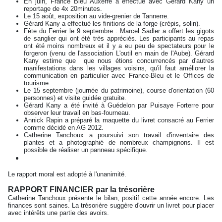
En juin, France Bleu Auxerre a effectué avec Gérard Kany un
reportage de 4x 20minutes.
Le 15 août, exposition au vide-grenier de Tannerre.
Gérard Kany a effectué les finitions de la forge (crépis, solin).
Fête du Ferrier le 9 septembre : Marcel Sadler a offert les gigots
de sanglier qui ont été très appréciés. Les participants au repas
ont été moins nombreux et il y a eu peu de spectateurs pour le
forgeron (venu de l'association L'outil en main de l'Aube). Gérard
Kany estime que que nous étions concurrencés par d'autres
manifestations dans les villages voisins, qu'il faut améliorer la
communication en particulier avec France-Bleu et le Offices de
tourisme.
Le 15 septembre (journée du patrimoine), course d'orientation (60
personnes) et visite guidée gratuite.
Gérard Kany a été invité à Guédelon par Puisaye Forterre pour
observer leur travail en bas-fourneau.
Annick Rapin a préparé la maquette du livret consacré au Ferrier
comme décidé en AG 2012.
Catherine Tanchoux a poursuivi son travail d'inventaire des
plantes et a photographié de nombreux champignons. Il est
possible de réaliser un panneau spécifique.
Le rapport moral est adopté à l'unanimité.
RAPPORT FINANCIER par la trésorière
Catherine Tanchoux présente le bilan, positif cette année encore. Les
finances sont saines. La trésorière suggère d'ouvrir un livret pour placer
avec intérêts une partie des avoirs.