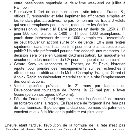
entre passionnés organisée le deuxième week-end de juillet à
Paimpol.
Poursuivre l'effort de communication : site internet, France B.,
offices T, renouveller et faire imprimer les affichettes simples en
les rendant plus attractives, ne pas réimprimer les tracts 3 volets
qui seront remplacés par le livret, recontacter les écoles.
Impression du livret : M Barré propose un devis de 1250 € HT
pour 500 exemplaires et 1400 € HT pour 1000 exemplaires. Il
paraît donc intéressant de tirer à 1000 exemplaires. L'assemblée
ne peut trouver un accord sur le prix de vente : 10 € pour rentrer
rapidement dans nos frais ou 5 € pour être plus accessible au
public? Un prix préférentiel pourrait être accordé aux membres. La
décision sera prise en Conseil d'Administration. La maquette va
circuler entre les membres du CA pour critique et mise au point.
Gérard Kany va rencontrer M. Rocher, de St Privé, historien
réputé, pour prendre des renseignements sur les recherches à
effectuer sur le château de la Motte Champlay. François Girard et
Annick Rapin souhaiteraient matérialiser sur le site l'emplacement
des constructions.
Visites guidées prévues : le 21 mars par l'agence de
Développement touristique de l'Yonne, le 22 mai par le foyer
Gouré (personnes agées d'Auxerre).
Fête du Ferrier : Gérard Kany insiste sur la nécessité de trouver
un forgeron dans la région. En l'absence de forgeron il ne fera pas
de bas-fourneau. Il pense que la date des journées du patrimoine
convient mieux à la fête car la publicité est plus large.
L'heure étant tardive, l'évolution de la formule de la fête n'est pas
débattue et devra être reprise en Conseil d'Administration. La séance