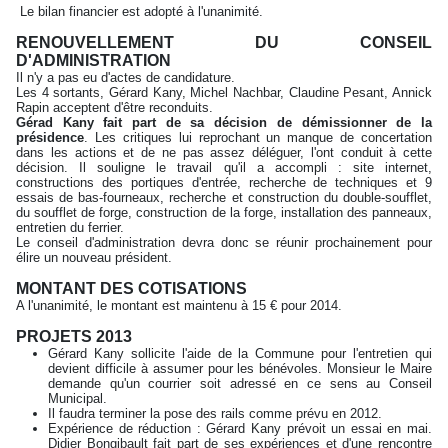
Le bilan financier est adopté à l'unanimité.
RENOUVELLEMENT DU CONSEIL
D'ADMINISTRATION
Il n'y a pas eu d'actes de candidature.
Les 4 sortants, Gérard Kany, Michel Nachbar, Claudine Pesant, Annick
Rapin acceptent d'être reconduits.
Gérad Kany fait part de sa décision de démissionner de la
présidence
. Les critiques lui reprochant un manque de concertation
dans les actions et de ne pas assez déléguer, l'ont conduit à cette
décision. Il souligne le travail qu'il a accompli : site internet,
constructions des portiques d'entrée, recherche de techniques et 9
essais de bas-fourneaux, recherche et construction du double-soufflet,
du soufflet de forge, construction de la forge, installation des panneaux,
entretien du ferrier.
Le conseil d'administration devra donc se réunir prochainement pour
élire un nouveau président.
MONTANT DES COTISATIONS
A l'unanimité, le montant est maintenu à 15 € pour 2014.
PROJETS 2013
Gérard Kany sollicite l'aide de la Commune pour l'entretien qui
devient difficile à assumer pour les bénévoles. Monsieur le Maire
demande qu'un courrier soit adressé en ce sens au Conseil
Municipal.
Il faudra terminer la pose des rails comme prévu en 2012.
Expérience de réduction : Gérard Kany prévoit un essai en mai.
Didier Bongibault fait part de ses expériences et d'une rencontre