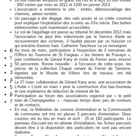
Le site internet remporte un grand succès et a reçu 28 000 visites
: 950 visites par mois en 2012 et 1200 en janvier 2013.
L'association a entretenu le site : tontes, débroussaillage des
chemins, arbres tombés.
Un passage a été dégagé, des rails posés et un crible construit
pour expliquer l'exploitation des scories au XXe siècle. Des buttes
intéressantes sont maintenant accessibles.
Le vol de l'aiguillage est passé au tribunal fin décembre 2012 mais
l'association ne peut être indemnisée par le Service d'aide au
recouvrement des victimes, il faudait passer par un huissier ce
qui entraîne d'autres frais. Catherine Tanchoux va se renseigner.
0
Au mois de mars, participation à l'exposition de 3 semaines de
l'Office du Tourisme de St Fargeau « les ferriers de Puisaye »,
1
puis conférence de Gérard Kany et visite du Ferrier avec environ
50 personnes. Bonne nouvelle : à l'occasion de cette expo, les
2
pièces de la collection Chapat venant du Ferrier de Tannerre,
3
égarées par le Musée de Villiers lors de travaux, ont été
retrouvées.
4
Le 27 mars collaboration de Gérard Kany avec une association de
5
L'Aube « L'outil en main » pour la construction d'un bas-fourneau
et une expérience de réduction de minerai de fer.
6
Participation au forum des associations organisé par « le petit
train de Champignelles » : mauvais temps donc peu de visiteurs
7
et de contacts.
En mai, la fédération de courses d'orientation et la Communauté
de communes ont mis en places 3 parcours d'orientation. Deux
courses ont eu lieu en mars et avril : 25 et 192 participants. Le
panneau d'accueil est en attente d'installation, les fiches parcours
devant être à la disposition des particuliers ne sont pas encore
réalisées.